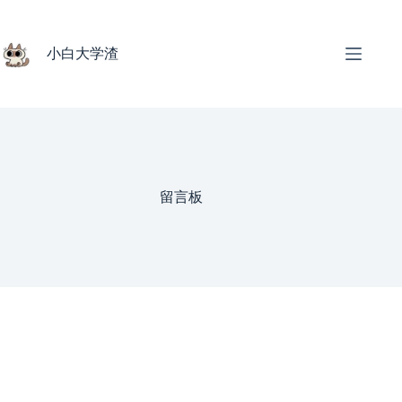
跳
过
内
小白大学渣
容
留言板