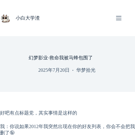
跳
过
内
小白大学渣
容
幻梦影业·救命我被马蜂包围了
2025年7月20日
华梦拾光
好吧有点标题党，其实事情是这样的
我：你说如果2012年我突然出现在你的好友列表，你会不会把我
删了🤪